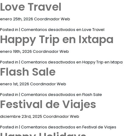
Love Travel
ENG
enero 25th, 2026 Coordinador Web
Posted in |
Comentarios desactivados
en Love Travel
Happy Trip en Ixtapa
enero 19th, 2026 Coordinador Web
Destinos
Posted in |
Comentarios desactivados
en Happy Trip en Ixtapa
Flash Sale
Promociones
Habitaciones
enero 1st, 2026 Coordinador Web
Posted in |
Comentarios desactivados
en Flash Sale
Restaurantes
Festival de Viajes
&
Bares
diciembre 23rd, 2025 Coordinador Web
Eventos
Posted in |
Comentarios desactivados
en Festival de Viajes