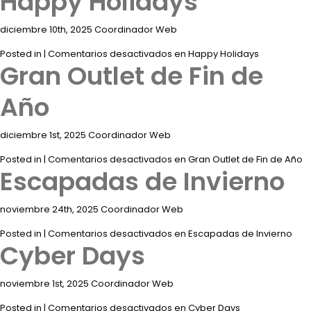
Happy Holidays
Tour
360°
diciembre 10th, 2025 Coordinador Web
Blog
Posted in |
Comentarios desactivados
en Happy Holidays
Gran Outlet de Fin de
Contacto
Año
Spa
diciembre 1st, 2025 Coordinador Web
Facturación
Eléctronica
Posted in |
Comentarios desactivados
en Gran Outlet de Fin de Año
Escapadas de Invierno
Preguntas
Frecuentes
noviembre 24th, 2025 Coordinador Web
Posted in |
Comentarios desactivados
en Escapadas de Invierno
Cyber Days
noviembre 1st, 2025 Coordinador Web
Posted in |
Comentarios desactivados
en Cyber Days