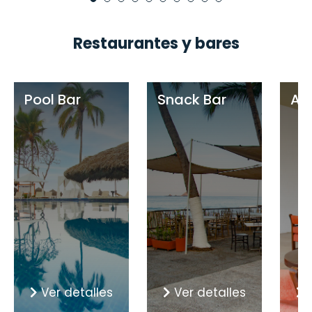
Restaurantes y bares
Pool Bar
Snack Bar
Ar
Ver detalles
Ver detalles
V