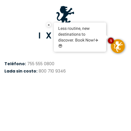
×
Less routine, new
destinations to
discover. Book Now!✈️
1
😎
Teléfono:
755 555 0800
Lada sin costo:
800 710 9346
Reservaciones:
ixtapa.reservaciones1@hotelesemporio.co
ixtapa.reservaux@hotelesemporio.com
Ventas:
ixtapa.ventas@hotelesemporio.com
Dirección:
Blvd. Paseo Ixtapa s/n, 40884, Ixtapa-
Zihuatanejo, Gro.