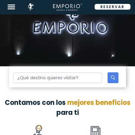
RESERVAR
ENG
Destinos
Promociones
Habitaciones
Restaurantes
Contamos con los
mejores beneficios
&
Bares
para ti
Eventos