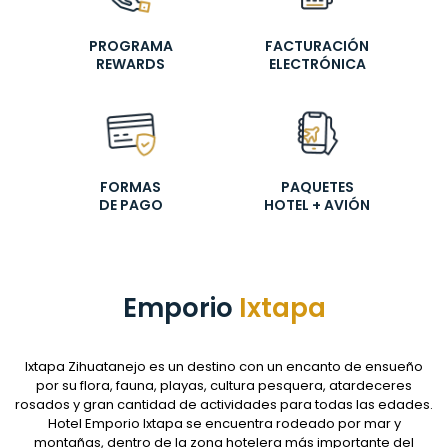
Tour
360°
PROGRAMA
FACTURACIÓN
REWARDS
ELECTRÓNICA
Blog
Contacto
Spa
FORMAS
PAQUETES
Facturación
DE PAGO
HOTEL + AVIÓN
Eléctronica
Preguntas
Frecuentes
Emporio
Ixtapa
Ixtapa Zihuatanejo es un destino con un encanto de ensueño
por su flora, fauna, playas, cultura pesquera, atardeceres
rosados y gran cantidad de actividades para todas las edades.
Hotel Emporio Ixtapa se encuentra rodeado por mar y
montañas, dentro de la zona hotelera más importante del