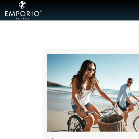
Hoteles
Emporio
Acapulco
Cancún
Cdmx
Mazatlán
Veracruz
Zacatecas
Samba