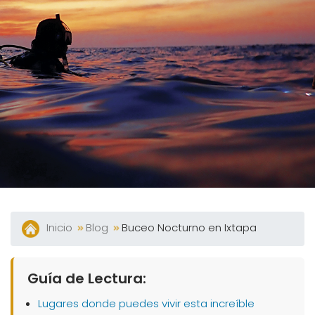
Tour
360°
Blog
Contacto
Spa
Facturación
Eléctronica
Preguntas
Frecuentes
Inicio
Blog
Buceo Nocturno en Ixtapa
Guía de Lectura:
Lugares donde puedes vivir esta increíble