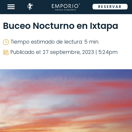
RESERVAR
ENG
Buceo Nocturno en Ixtapa
Tiempo estimado de lectura: 5 min.
Publicado el: 27 septiembre, 2023 | 5:24pm
Destinos
Promociones
Habitaciones
Restaurantes
&
Bares
Eventos